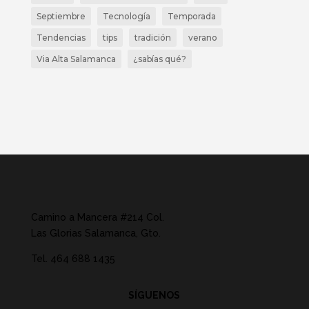
Septiembre
Tecnología
Temporada
Tendencias
tips
tradición
verano
Via Alta Salamanca
¿sabías qué?
Camino a Mancera #214 Col.
Las Glorias Salamanca, Gto.
Tel.
464 688 1435
SÍGUENOS