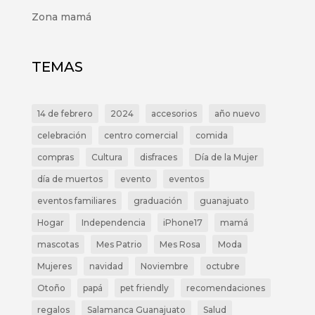
Zona mamá
TEMAS
14 de febrero
2024
accesorios
año nuevo
celebración
centro comercial
comida
compras
Cultura
disfraces
Día de la Mujer
día de muertos
evento
eventos
eventos familiares
graduación
guanajuato
Hogar
Independencia
iPhone17
mamá
mascotas
Mes Patrio
Mes Rosa
Moda
Mujeres
navidad
Noviembre
octubre
Otoño
papá
pet friendly
recomendaciones
regalos
Salamanca Guanajuato
Salud