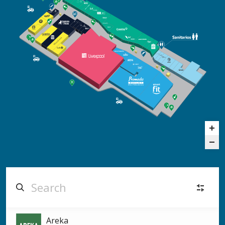
Moda
(12)
Areka
M