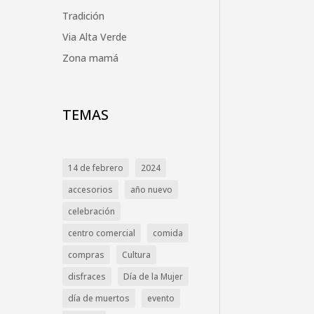
Tradición
Via Alta Verde
Zona mamá
TEMAS
14 de febrero
2024
accesorios
año nuevo
celebración
centro comercial
comida
compras
Cultura
disfraces
Día de la Mujer
día de muertos
evento