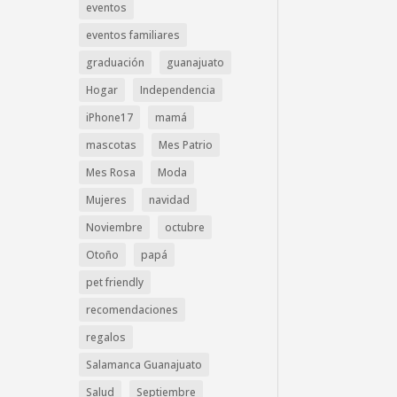
eventos
eventos familiares
graduación
guanajuato
Hogar
Independencia
iPhone17
mamá
mascotas
Mes Patrio
Mes Rosa
Moda
Mujeres
navidad
Noviembre
octubre
Otoño
papá
pet friendly
recomendaciones
regalos
Salamanca Guanajuato
Salud
Septiembre