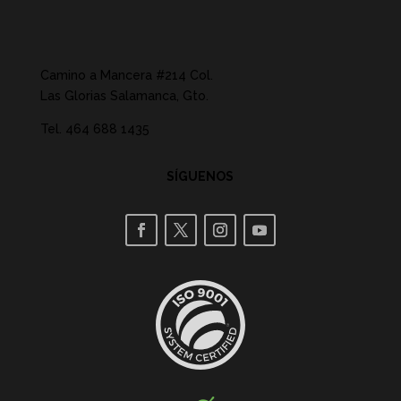
Camino a Mancera #214 Col.
Las Glorias Salamanca, Gto.
Tel.
464 688 1435
SÍGUENOS