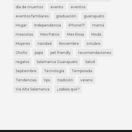
día de muertos
evento
eventos
eventos familiares
graduación
guanajuato
Hogar
Independencia
iPhone17
mamá
mascotas
Mes Patrio
Mes Rosa
Moda
Mujeres
navidad
Noviembre
octubre
Otoño
papá
pet friendly
recomendaciones
regalos
Salamanca Guanajuato
Salud
Septiembre
Tecnología
Temporada
Tendencias
tips
tradición
verano
Via Alta Salamanca
¿sabías qué?