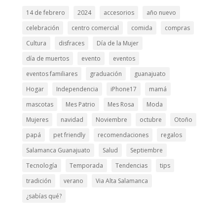
14 de febrero
2024
accesorios
año nuevo
celebración
centro comercial
comida
compras
Cultura
disfraces
Día de la Mujer
día de muertos
evento
eventos
eventos familiares
graduación
guanajuato
Hogar
Independencia
iPhone17
mamá
mascotas
Mes Patrio
Mes Rosa
Moda
Mujeres
navidad
Noviembre
octubre
Otoño
papá
pet friendly
recomendaciones
regalos
Salamanca Guanajuato
Salud
Septiembre
Tecnología
Temporada
Tendencias
tips
tradición
verano
Via Alta Salamanca
¿sabías qué?