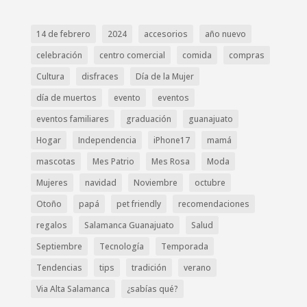
14 de febrero
2024
accesorios
año nuevo
celebración
centro comercial
comida
compras
Cultura
disfraces
Día de la Mujer
día de muertos
evento
eventos
eventos familiares
graduación
guanajuato
Hogar
Independencia
iPhone17
mamá
mascotas
Mes Patrio
Mes Rosa
Moda
Mujeres
navidad
Noviembre
octubre
Otoño
papá
pet friendly
recomendaciones
regalos
Salamanca Guanajuato
Salud
Septiembre
Tecnología
Temporada
Tendencias
tips
tradición
verano
Via Alta Salamanca
¿sabías qué?