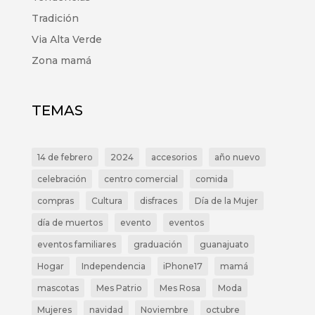
Tradición
Via Alta Verde
Zona mamá
TEMAS
14 de febrero
2024
accesorios
año nuevo
celebración
centro comercial
comida
compras
Cultura
disfraces
Día de la Mujer
día de muertos
evento
eventos
eventos familiares
graduación
guanajuato
Hogar
Independencia
iPhone17
mamá
mascotas
Mes Patrio
Mes Rosa
Moda
Mujeres
navidad
Noviembre
octubre