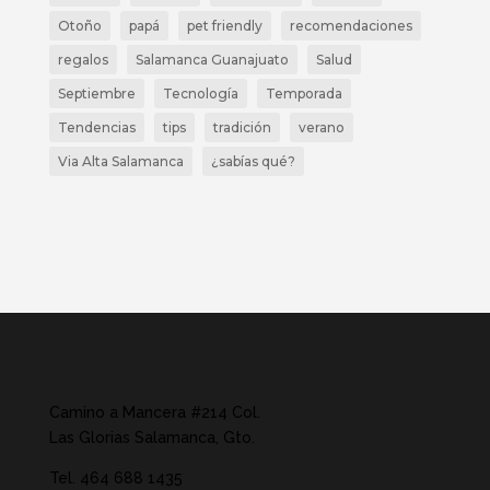
Otoño
papá
pet friendly
recomendaciones
regalos
Salamanca Guanajuato
Salud
Septiembre
Tecnología
Temporada
Tendencias
tips
tradición
verano
Via Alta Salamanca
¿sabías qué?
Camino a Mancera #214 Col.
Las Glorias Salamanca, Gto.
Tel.
464 688 1435