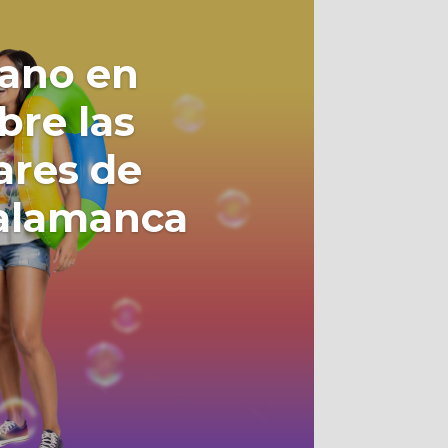
rano en
bre las
ares de
 Salamanca