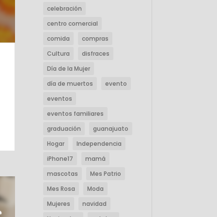
celebración
centro comercial
comida
compras
Cultura
disfraces
Día de la Mujer
día de muertos
evento
eventos
eventos familiares
graduación
guanajuato
Hogar
Independencia
iPhone17
mamá
mascotas
Mes Patrio
Mes Rosa
Moda
Mujeres
navidad