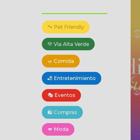
🐾 Pet Friendly
💚 Via Alta Verde
🥗 Comida
🎳 Entretenimiento
🎭 Eventos
🛍️ Compras
💋 Moda